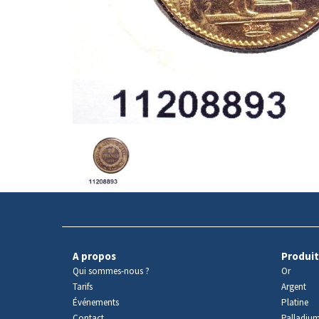
Avers
du
produit
A propos
Produit
Qui sommes-nous ?
Or
Tarifs
Argent
Événements
Platine
Contact
Palladiu