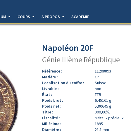
DIUM
COURS
A PROPOS
ACADÉMIE
Napoléon 20F
Génie IIIème République
Référence :
11208893
Matière :
Or
Localisation du coffre :
Suisse
Livrable :
non
État :
TTB
Poids brut :
6,45161 g
Poids net :
5,80645 g
Titre :
900,00‰
Fiscalité :
Métaux précieux
Millésime :
1895
Diamètre :
21.1 mm