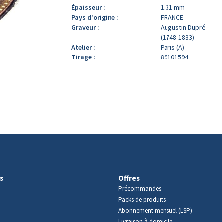
Épaisseur :
1.31 mm
Pays d'origine :
FRANCE
Graveur :
Augustin Dupré
(1748-1833)
Atelier :
Paris (A)
Tirage :
89101594
s
Offres
Précommandes
Packs de produits
Abonnement mensuel (LSP)
m
Livraison à domicile