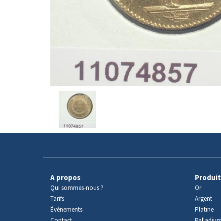
Avers
du
produit
A propos
Produit
Qui sommes-nous ?
Or
Tarifs
Argent
Événements
Platine
Contact
Palladiu