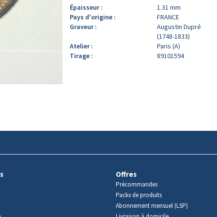
Épaisseur :
1.31 mm
Pays d'origine :
FRANCE
Graveur :
Augustin Dupré
(1748-1833)
Atelier :
Paris (A)
Tirage :
89101594
s
Offres
Précommandes
Packs de produits
Abonnement mensuel (LSP)
m
Livraison à domicile