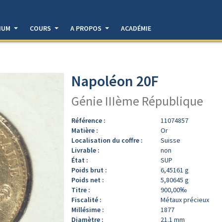
DIUM
COURS
A PROPOS
ACADÉMIE
Napoléon 20F
Génie IIIème République
Référence :
11074857
Matière :
Or
Localisation du coffre :
Suisse
Livrable :
non
État :
SUP
Poids brut :
6,45161 g
Poids net :
5,80645 g
Titre :
900,00‰
Fiscalité :
Métaux précieux
Millésime :
1877
Diamètre :
21.1 mm