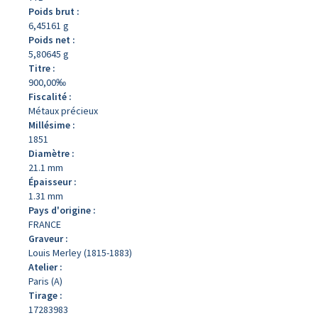
Poids brut :
6,45161 g
Poids net :
5,80645 g
Titre :
900,00‰
Fiscalité :
Métaux précieux
Millésime :
1851
Diamètre :
21.1 mm
Épaisseur :
1.31 mm
Pays d'origine :
FRANCE
Graveur :
Louis Merley (1815-1883)
Atelier :
Paris (A)
Tirage :
17283983