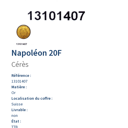
Avers
du
produit
Napoléon 20F
Cérès
Référence :
13101407
Matière :
Or
Localisation du coffre :
Suisse
Livrable :
non
État :
TTB