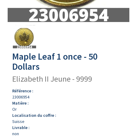
Avers
du
produit
Maple Leaf 1 once - 50
Dollars
Elizabeth II Jeune - 9999
Référence :
23006954
Matière :
Or
Localisation du coffre :
Suisse
Livrable :
non