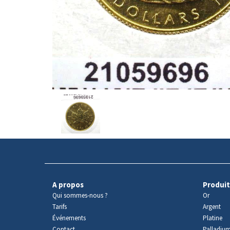
Avers
du
produit
A propos
Produit
Qui sommes-nous ?
Or
Tarifs
Argent
Événements
Platine
Contact
Palladiu