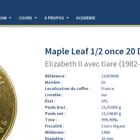
DIUM
COURS
A PROPOS
ACADÉMIE
Maple Leaf 1/2 once 20 
Elizabeth II avec tiare (1982
Référence :
21059696
Matière :
Or
Localisation du coffre :
France
Livrable :
oui
État :
SPL
Poids brut :
15,55000 g
Poids net :
15,54845 g
Titre :
999,90‰
Fiscalité :
Cours légaux
Millésime :
1986
Diamètre :
25 mm