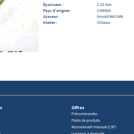
Épaisseur :
2.23 mm
Pays d'origine :
CANADA
Graveur :
Arnold MACHIN
Atelier :
Ottawa
s
Offres
Précommandes
Packs de produits
Abonnement mensuel (LSP)
m
Livraison à domicile