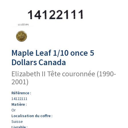
Avers
du
produit
Maple Leaf 1/10 once 5
Dollars Canada
Elizabeth II Tête couronnée (1990-
2001)
Référence :
14122111
Matière :
Or
Localisation du coffre :
Suisse
Livrable :