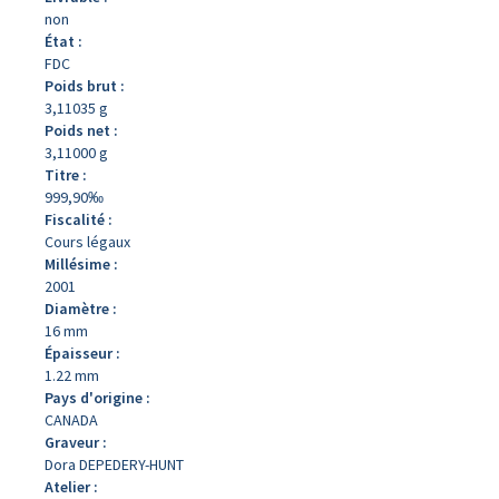
non
État :
FDC
Poids brut :
3,11035 g
Poids net :
3,11000 g
Titre :
999,90‰
Fiscalité :
Cours légaux
Millésime :
2001
Diamètre :
16 mm
Épaisseur :
1.22 mm
Pays d'origine :
CANADA
Graveur :
Dora DEPEDERY-HUNT
Atelier :