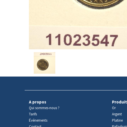
Avers
du
produit
A propos
Produit
Qui sommes-nous ?
Or
Tarifs
Argent
Événements
Platine
Contact
Palladiu