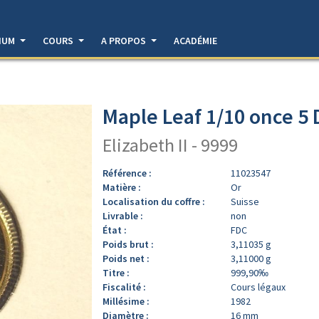
DIUM
COURS
A PROPOS
ACADÉMIE
Maple Leaf 1/10 once 5 
Elizabeth II - 9999
Référence :
11023547
Matière :
Or
Localisation du coffre :
Suisse
Livrable :
non
État :
FDC
Poids brut :
3,11035 g
Poids net :
3,11000 g
Titre :
999,90‰
Fiscalité :
Cours légaux
Millésime :
1982
Diamètre :
16 mm