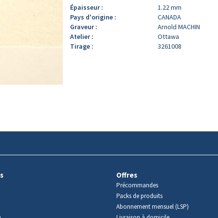
Épaisseur :
1.22 mm
Pays d'origine :
CANADA
Graveur :
Arnold MACHIN
Atelier :
Ottawa
Tirage :
3261008
s
Offres
Précommandes
Packs de produits
Abonnement mensuel (LSP)
m
Livraison à domicile