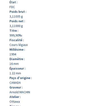
État :
FDC
Poids brut :
3,11035 g
Poids net :
3,11000 g
Titre :
999,90‰
Fiscalité :
Cours légaux
Millésime :
1994
Diamètre :
16 mm
Épaisseur :
1.22 mm
Pays d'origine :
CANADA
Graveur :
Arnold MACHIN
Atelier :
Ottawa