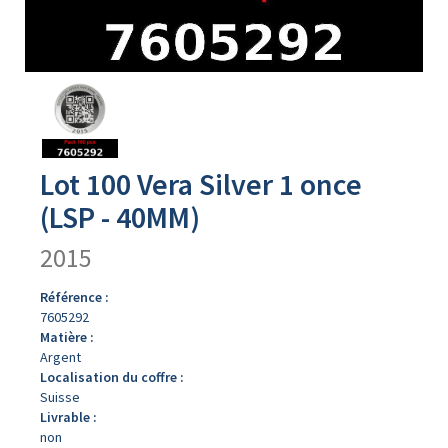
Avers
du
produit
Lot 100 Vera Silver 1 once
(LSP - 40MM)
2015
Référence :
7605292
Matière :
Argent
Localisation du coffre :
Suisse
Livrable :
non