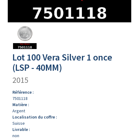
Avers
du
produit
Lot 100 Vera Silver 1 once
(LSP - 40MM)
2015
Référence :
7501118
Matière :
Argent
Localisation du coffre :
Suisse
Livrable :
non