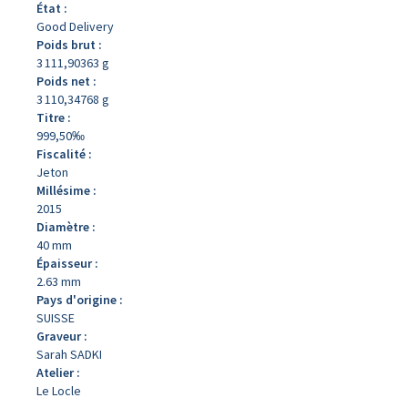
État :
Good Delivery
Poids brut :
3 111,90363 g
Poids net :
3 110,34768 g
Titre :
999,50‰
Fiscalité :
Jeton
Millésime :
2015
Diamètre :
40 mm
Épaisseur :
2.63 mm
Pays d'origine :
SUISSE
Graveur :
Sarah SADKI
Atelier :
Le Locle