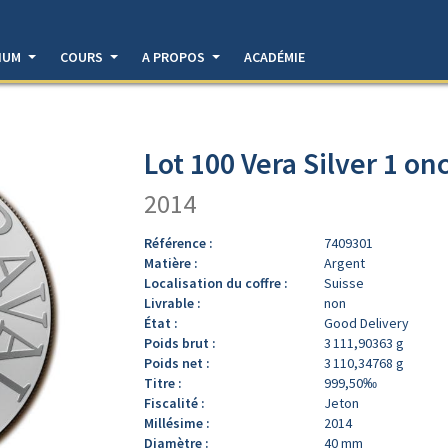
DIUM
COURS
A PROPOS
ACADÉMIE
Lot 100 Vera Silver 1 on
2014
Référence :
7409301
Matière :
Argent
Localisation du coffre :
Suisse
Livrable :
non
État :
Good Delivery
Poids brut :
3 111,90363 g
Poids net :
3 110,34768 g
Titre :
999,50‰
Fiscalité :
Jeton
Millésime :
2014
Diamètre :
40 mm