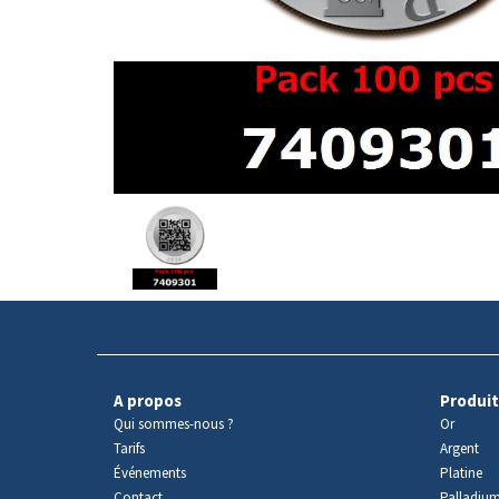
Avers
du
produit
A propos
Produit
Qui sommes-nous ?
Or
Tarifs
Argent
Événements
Platine
Contact
Palladiu