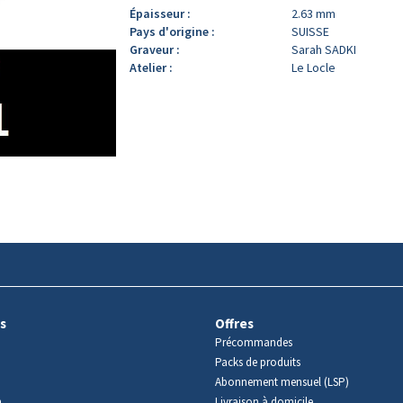
Épaisseur :
2.63 mm
Pays d'origine :
SUISSE
Graveur :
Sarah SADKI
Atelier :
Le Locle
s
Offres
Précommandes
Packs de produits
Abonnement mensuel (LSP)
m
Livraison à domicile