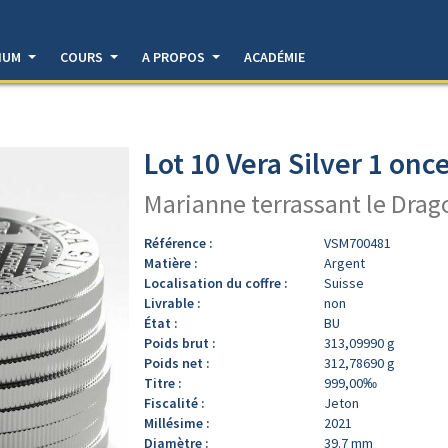
DIUM
COURS
A PROPOS
ACADÉMIE
Lot 10 Vera Silver 1 onc
Marianne terrassant le Drag
Référence :
VSM700481
Matière :
Argent
Localisation du coffre :
Suisse
Livrable :
non
État :
BU
Poids brut :
313,09990 g
Poids net :
312,78690 g
Titre :
999,00‰
Fiscalité :
Jeton
Millésime :
2021
Diamètre :
39.7 mm