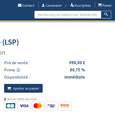
Contact
Connexion
/
Inscription
Panier
e (LSP)
on
Prix de vente :
998,00 €
Prime
:
80,75 %
Disponibilité :
immédiate
Ajouter au panier
Achats 100% sécurisés