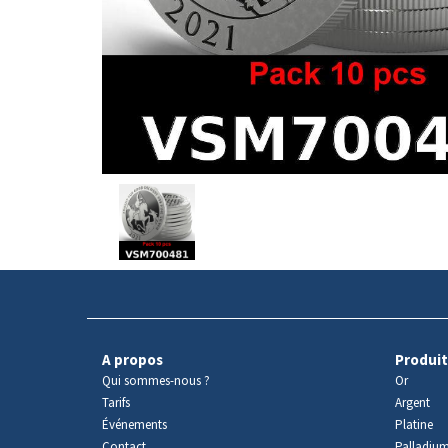
Avers
du
produit
A propos
Produit
Qui sommes-nous ?
Or
Tarifs
Argent
Événements
Platine
Contact
Palladiu