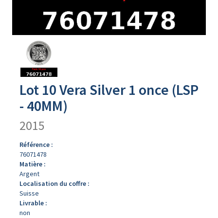
Avers
du
produit
Lot 10 Vera Silver 1 once (LSP
- 40MM)
2015
Référence :
76071478
Matière :
Argent
Localisation du coffre :
Suisse
Livrable :
non