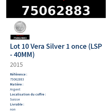
Avers
du
produit
Lot 10 Vera Silver 1 once (LSP
- 40MM)
2015
Référence :
75062883
Matière :
Argent
Localisation du coffre :
Suisse
Livrable :
non