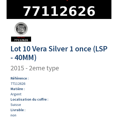
Avers
du
produit
Lot 10 Vera Silver 1 once (LSP
- 40MM)
2015 - 2eme type
Référence :
77112626
Matière :
Argent
Localisation du coffre :
Suisse
Livrable :
non