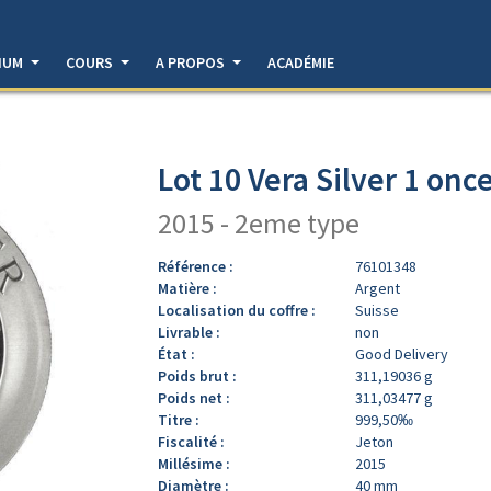
DIUM
COURS
A PROPOS
ACADÉMIE
Lot 10 Vera Silver 1 onc
2015 - 2eme type
Référence :
76101348
Matière :
Argent
Localisation du coffre :
Suisse
Livrable :
non
État :
Good Delivery
Poids brut :
311,19036 g
Poids net :
311,03477 g
Titre :
999,50‰
Fiscalité :
Jeton
Millésime :
2015
Diamètre :
40 mm