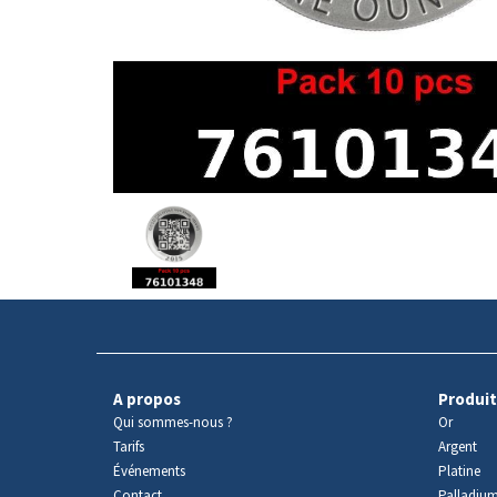
Avers
du
produit
A propos
Produit
Qui sommes-nous ?
Or
Tarifs
Argent
Événements
Platine
Contact
Palladiu