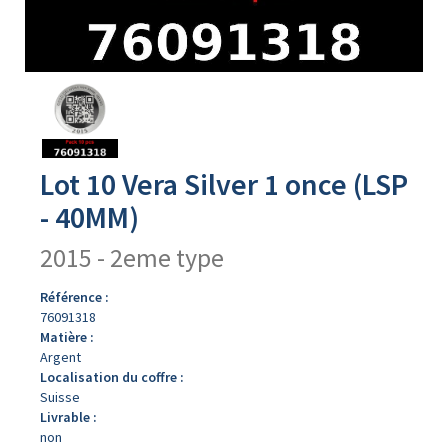
Avers
du
produit
Lot 10 Vera Silver 1 once (LSP
- 40MM)
2015 - 2eme type
Référence :
76091318
Matière :
Argent
Localisation du coffre :
Suisse
Livrable :
non