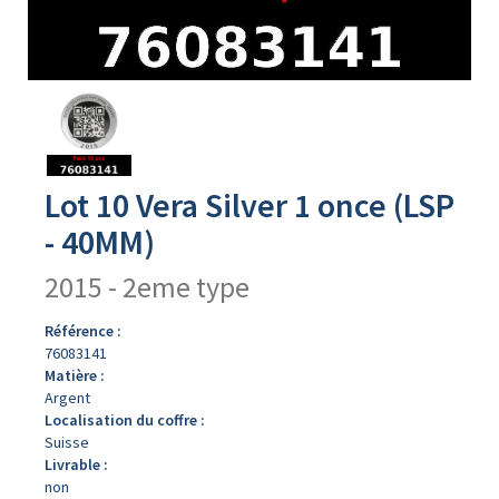
Avers
du
produit
Lot 10 Vera Silver 1 once (LSP
- 40MM)
2015 - 2eme type
Référence :
76083141
Matière :
Argent
Localisation du coffre :
Suisse
Livrable :
non