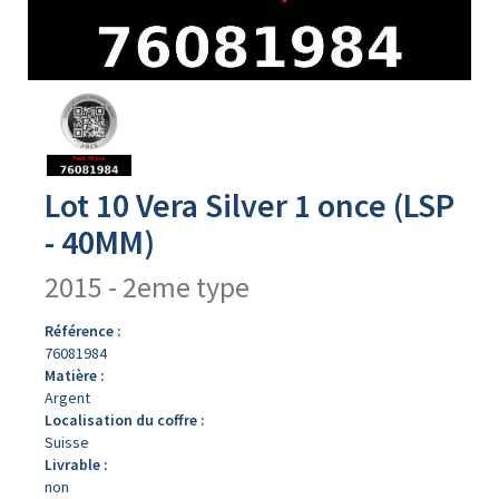
Avers
du
produit
Lot 10 Vera Silver 1 once (LSP
- 40MM)
2015 - 2eme type
Référence :
76081984
Matière :
Argent
Localisation du coffre :
Suisse
Livrable :
non