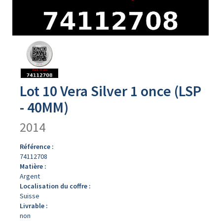
Avers
du
produit
Lot 10 Vera Silver 1 once (LSP
- 40MM)
2014
Référence :
74112708
Matière :
Argent
Localisation du coffre :
Suisse
Livrable :
non