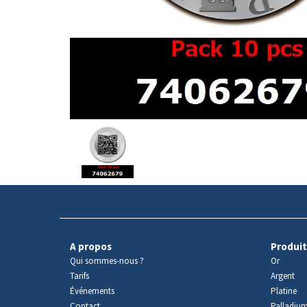
Avers
du
produit
A propos
Produit
Qui sommes-nous ?
Or
Tarifs
Argent
Événements
Platine
Contact
Palladiu