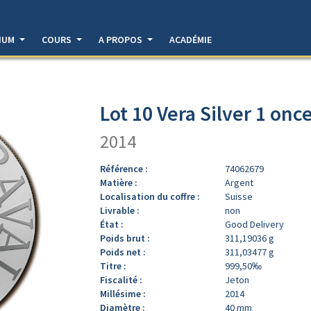
DIUM
COURS
A PROPOS
ACADÉMIE
Lot 10 Vera Silver 1 onc
2014
Référence :
74062679
Matière :
Argent
Localisation du coffre :
Suisse
Livrable :
non
État :
Good Delivery
Poids brut :
311,19036 g
Poids net :
311,03477 g
Titre :
999,50‰
Fiscalité :
Jeton
Millésime :
2014
Diamètre :
40 mm