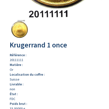
Avers
du
produit
Krugerrand 1 once
Référence :
20111111
Matière :
Or
Localisation du coffre :
Suisse
Livrable :
non
État :
FDC
Poids brut :
33,93000 g