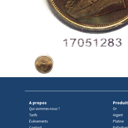
Avers
du
produit
A propos
Produit
Qui sommes-nous ?
Or
Tarifs
Argent
Événements
Platine
Contact
Palladiu