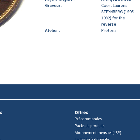
Graveur :
Coert Laurens
STEYNBERG (1905-
1982) for the
reverse
Atelier :
Prétoria
s
Offres
Précommandes
Packs de produits
Abonnement mensuel (LSP)
m
Livraison à domicile