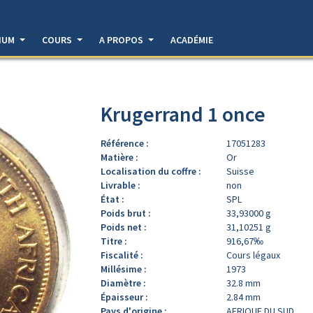
DIUM
COURS
A PROPOS
ACADÉMIE
Krugerrand 1 once
Référence :
17051283
Matière :
Or
Localisation du coffre :
Suisse
Livrable :
non
État :
SPL
Poids brut :
33,93000 g
Poids net :
31,10251 g
Titre :
916,67‰
Fiscalité :
Cours légaux
Millésime :
1973
Diamètre :
32.8 mm
Épaisseur :
2.84 mm
Pays d'origine :
AFRIQUE DU SUD