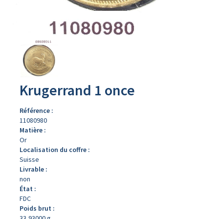
Avers
du
produit
Krugerrand 1 once
Référence :
11080980
Matière :
Or
Localisation du coffre :
Suisse
Livrable :
non
État :
FDC
Poids brut :
33,93000 g