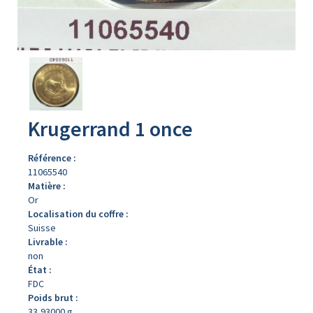
Avers
du
produit
Krugerrand 1 once
Référence :
11065540
Matière :
Or
Localisation du coffre :
Suisse
Livrable :
non
État :
FDC
Poids brut :
33,93000 g