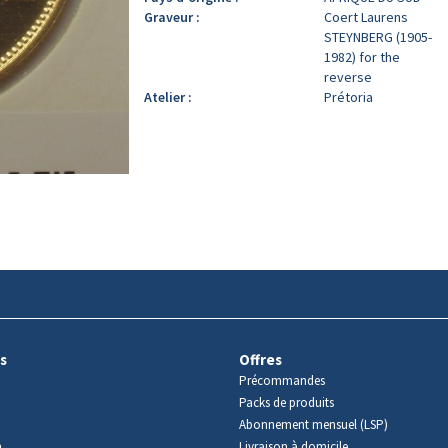
Graveur :
Coert Laurens
STEYNBERG (1905-
1982) for the
reverse
Atelier :
Prétoria
s
Offres
Précommandes
Packs de produits
Abonnement mensuel (LSP)
m
Livraison à domicile