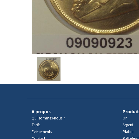
Avers
du
produit
A propos
Produit
Qui sommes-nous ?
Or
Tarifs
Argent
Événements
Platine
Contact
Palladiu