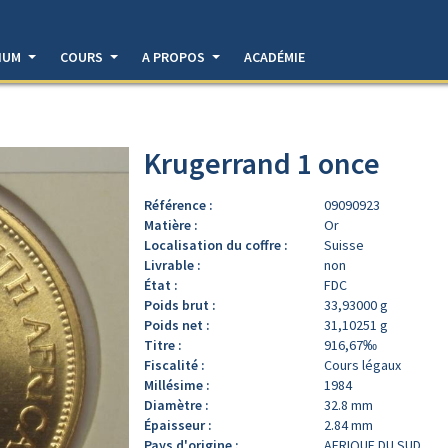
DIUM
COURS
A PROPOS
ACADÉMIE
Krugerrand 1 once
Référence :
09090923
Matière :
Or
Localisation du coffre :
Suisse
Livrable :
non
État :
FDC
Poids brut :
33,93000 g
Poids net :
31,10251 g
Titre :
916,67‰
Fiscalité :
Cours légaux
Millésime :
1984
Diamètre :
32.8 mm
Épaisseur :
2.84 mm
Pays d'origine :
AFRIQUE DU SUD