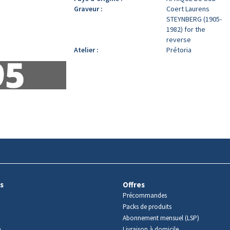
Graveur :
Coert Laurens
STEYNBERG (1905-
1982) for the
reverse
Atelier :
Prétoria
s
Offres
Précommandes
Packs de produits
Abonnement mensuel (LSP)
m
Livraison à domicile