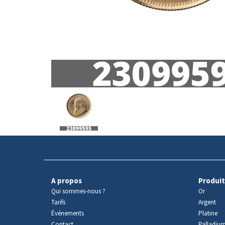
Avers
du
produit
A propos
Produit
Qui sommes-nous ?
Or
Tarifs
Argent
Événements
Platine
Contact
Palladiu