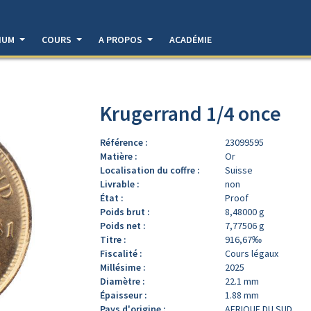
DIUM
COURS
A PROPOS
ACADÉMIE
Krugerrand 1/4 once
Référence :
23099595
Matière :
Or
Localisation du coffre :
Suisse
Livrable :
non
État :
Proof
Poids brut :
8,48000 g
Poids net :
7,77506 g
Titre :
916,67‰
Fiscalité :
Cours légaux
Millésime :
2025
Diamètre :
22.1 mm
Épaisseur :
1.88 mm
Pays d'origine :
AFRIQUE DU SUD