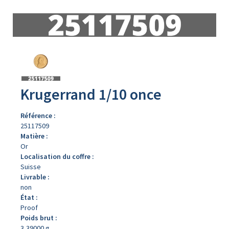
Avers
du
produit
Krugerrand 1/10 once
Référence :
25117509
Matière :
Or
Localisation du coffre :
Suisse
Livrable :
non
État :
Proof
Poids brut :
3,39000 g