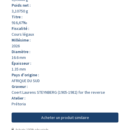
Poids net :
3,10750 g
Titre :
916,67‰
Fiscalité :
Cours légaux
Millésime :
2026
Diamètre :
16.6 mm
Épaisseur :
1.35 mm
Pays d'origine :
AFRIQUE DU SUD
Graveur :
Coert Laurens STEYNBERG (1905-1982) for the reverse
Atelier :
Prétoria
Acheter un produit similaire
Achats 100% sécurisés