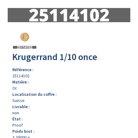
Avers
du
produit
Krugerrand 1/10 once
Référence :
25114102
Matière :
Or
Localisation du coffre :
Suisse
Livrable :
non
État :
Proof
Poids brut :
3,39000 g