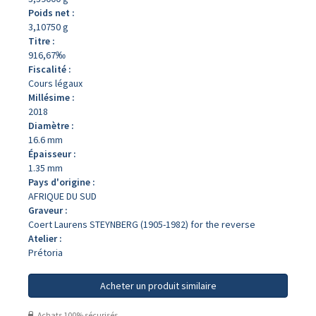
Poids net :
3,10750 g
Titre :
916,67‰
Fiscalité :
Cours légaux
Millésime :
2018
Diamètre :
16.6 mm
Épaisseur :
1.35 mm
Pays d'origine :
AFRIQUE DU SUD
Graveur :
Coert Laurens STEYNBERG (1905-1982) for the reverse
Atelier :
Prétoria
Acheter un produit similaire
Achats 100% sécurisés