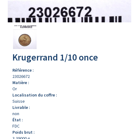
Avers
du
produit
Krugerrand 1/10 once
Référence :
23026672
Matière :
Or
Localisation du coffre :
Suisse
Livrable :
non
État :
FDC
Poids brut :
3,39000 g