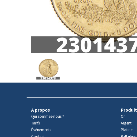
Avers
du
produit
A propos
Produit
Qui sommes-nous ?
Or
Tarifs
Argent
Événements
Platine
Contact
Palladiu