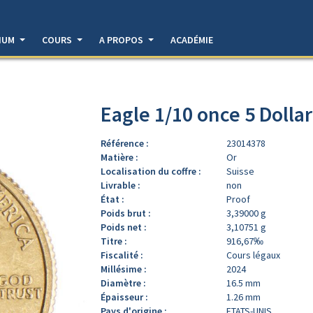
DIUM
COURS
A PROPOS
ACADÉMIE
Eagle 1/10 once 5 Dolla
Référence :
23014378
Matière :
Or
Localisation du coffre :
Suisse
Livrable :
non
État :
Proof
Poids brut :
3,39000 g
Poids net :
3,10751 g
Titre :
916,67‰
Fiscalité :
Cours légaux
Millésime :
2024
Diamètre :
16.5 mm
Épaisseur :
1.26 mm
Pays d'origine :
ETATS-UNIS