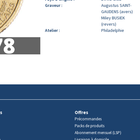
Graveur :
Augustus SAINT-
GAUDENS (avers)
Miley BUSIEK
(revers)
Atelier :
Philadelphie
s
Offres
Précommandes
Packs de produits
Abonnement mensuel (LSP)
m
Livraison à domicile