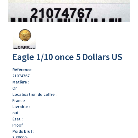
Avers
du
produit
Eagle 1/10 once 5 Dollars US
Référence :
21074767
Matière :
Or
Localisation du coffre :
France
Livrable :
oui
État :
Proof
Poids brut :
3,39000 g