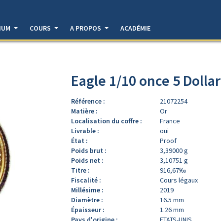
DIUM
COURS
A PROPOS
ACADÉMIE
Eagle 1/10 once 5 Dolla
Référence :
21072254
Matière :
Or
Localisation du coffre :
France
Livrable :
oui
État :
Proof
Poids brut :
3,39000 g
Poids net :
3,10751 g
Titre :
916,67‰
Fiscalité :
Cours légaux
Millésime :
2019
Diamètre :
16.5 mm
Épaisseur :
1.26 mm
Pays d'origine :
ETATS-UNIS