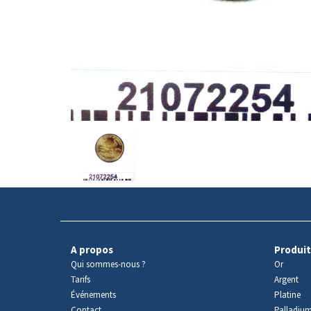
Avers
du
produit
A propos
Produit
Qui sommes-nous ?
Or
Tarifs
Argent
Événements
Platine
Contact
Palladiu