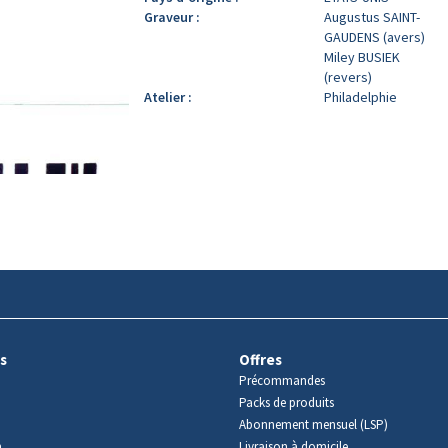
Graveur :
Augustus SAINT-
GAUDENS (avers)
Miley BUSIEK
(revers)
Atelier :
Philadelphie
s
Offres
Précommandes
Packs de produits
Abonnement mensuel (LSP)
m
Livraison à domicile