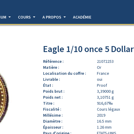
DIUM
COURS
A PROPOS
ACADÉMIE
Eagle 1/10 once 5 Dolla
Référence :
21072253
Matière :
Or
Localisation du coffre :
France
Livrable :
oui
État :
Proof
Poids brut :
3,39000 g
Poids net :
3,10751 g
Titre :
916,67‰
Fiscalité :
Cours légaux
Millésime :
2019
Diamètre :
16.5 mm
Épaisseur :
1.26 mm
Pays d'origine :
ETATS-UNIS