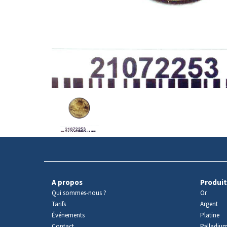
Avers
du
produit
A propos
Produit
Qui sommes-nous ?
Or
Tarifs
Argent
Événements
Platine
Contact
Palladiu