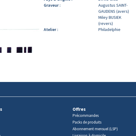
Graveur :
Augustus SAINT-
GAUDENS (avers)
Miley BUSIEK
(revers)
Atelier :
Philadelphie
s
Offres
Précommandes
Packs de produits
Abonnement mensuel (LSP)
m
Livraison à domicile