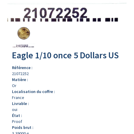
Avers
du
produit
Eagle 1/10 once 5 Dollars US
Référence :
21072252
Matière :
Or
Localisation du coffre :
France
Livrable :
oui
État :
Proof
Poids brut :
3,39000 g