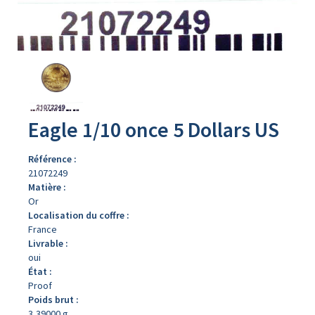
Avers
du
produit
Eagle 1/10 once 5 Dollars US
Référence :
21072249
Matière :
Or
Localisation du coffre :
France
Livrable :
oui
État :
Proof
Poids brut :
3,39000 g