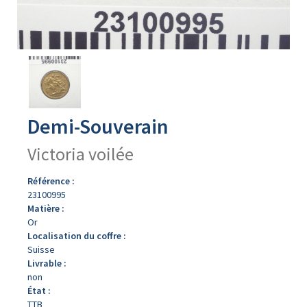
Avers
du
produit
Demi-Souverain
Victoria voilée
Référence :
23100995
Matière :
Or
Localisation du coffre :
Suisse
Livrable :
non
État :
TTB