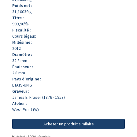
Poids net :
31,10039 g
Titre :
999,90‰
Fiscalité :
Cours légaux
Millésime :
2012
Diamètre :
32.8 mm
Épaisseur :
2.8 mm
Pays d'origine :
ETATS-UNIS
Graveur :
James E. Fraser (1876 - 1953)
Atelier :
West Point (W)
Acheter un produit similaire
Achats 100% sécurisés