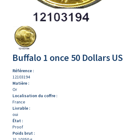
Avers
du
produit
Buffalo 1 once 50 Dollars US
Référence :
12103194
Matière :
Or
Localisation du coffre :
France
Livrable :
oui
État :
Proof
Poids brut :
31,10350 g