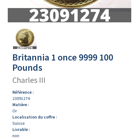
Avers
du
produit
Britannia 1 once 9999 100
Pounds
Charles III
Référence :
23091274
Matière :
Or
Localisation du coffre :
Suisse
Livrable :
non