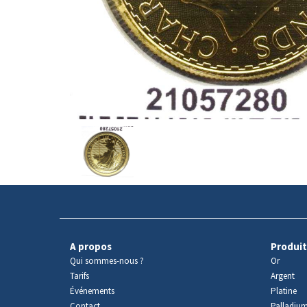
Avers
du
produit
A propos
Produit
Qui sommes-nous ?
Or
Tarifs
Argent
Événements
Platine
Contact
Palladiu