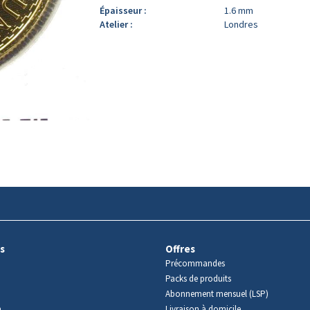
Épaisseur :
1.6 mm
Atelier :
Londres
s
Offres
Précommandes
Packs de produits
Abonnement mensuel (LSP)
m
Livraison à domicile