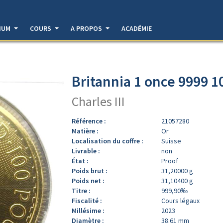
DIUM
COURS
A PROPOS
ACADÉMIE
Britannia 1 once 9999 
Charles III
Référence :
21057280
Matière :
Or
Localisation du coffre :
Suisse
Livrable :
non
État :
Proof
Poids brut :
31,20000 g
Poids net :
31,10400 g
Titre :
999,90‰
Fiscalité :
Cours légaux
Millésime :
2023
Diamètre :
38.61 mm