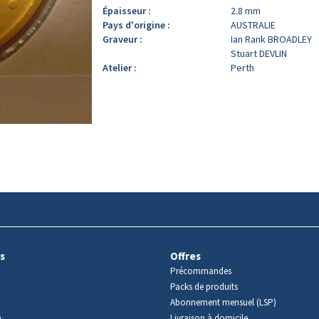
Épaisseur :
2.8 mm
Pays d'origine :
AUSTRALIE
Graveur :
Ian Rank BROADLEY
Stuart DEVLIN
Atelier :
Perth
s
Offres
Précommandes
Packs de produits
Abonnement mensuel (LSP)
m
Livraison à domicile