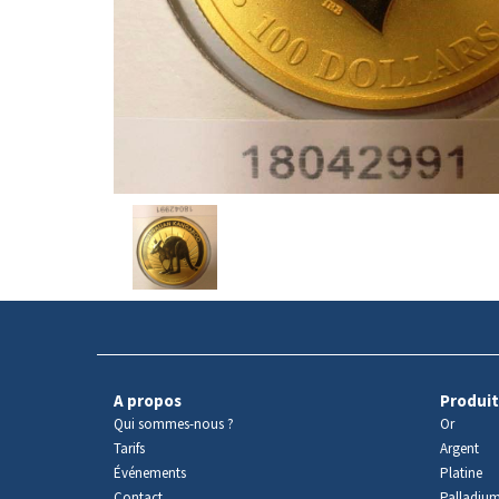
Avers
du
produit
A propos
Produit
Qui sommes-nous ?
Or
Tarifs
Argent
Événements
Platine
Contact
Palladiu