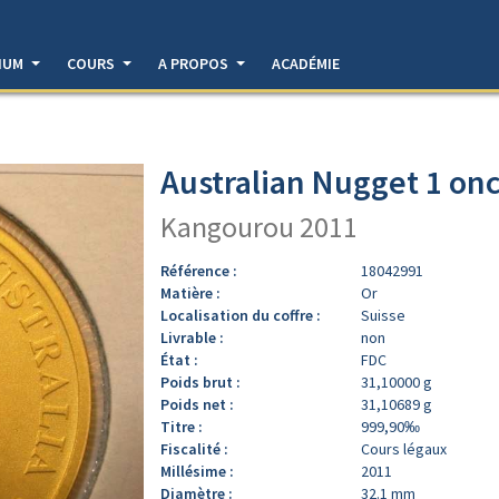
DIUM
COURS
A PROPOS
ACADÉMIE
Australian Nugget 1 onc
Kangourou 2011
Référence :
18042991
Matière :
Or
Localisation du coffre :
Suisse
Livrable :
non
État :
FDC
Poids brut :
31,10000 g
Poids net :
31,10689 g
Titre :
999,90‰
Fiscalité :
Cours légaux
Millésime :
2011
Diamètre :
32.1 mm