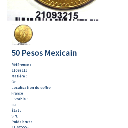
Avers
du
produit
50 Pesos Mexicain
Référence :
21093215
Matière :
Or
Localisation du coffre :
France
Livrable :
oui
État :
SPL
Poids brut :
41,67000 g