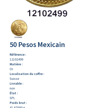
Avers
du
produit
50 Pesos Mexicain
Référence :
12102499
Matière :
Or
Localisation du coffre :
Suisse
Livrable :
non
État :
SPL
Poids brut :
41,67000 g