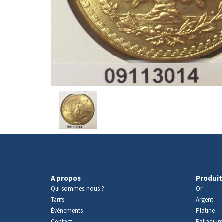
Avers
du
produit
A propos
Produit
Qui sommes-nous ?
Or
Tarifs
Argent
Événements
Platine
Contact
Palladiu