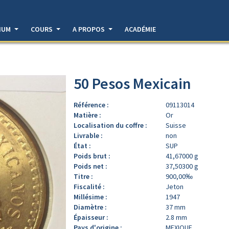
DIUM
COURS
A PROPOS
ACADÉMIE
50 Pesos Mexicain
Référence :
09113014
Matière :
Or
Localisation du coffre :
Suisse
Livrable :
non
État :
SUP
Poids brut :
41,67000 g
Poids net :
37,50300 g
Titre :
900,00‰
Fiscalité :
Jeton
Millésime :
1947
Diamètre :
37 mm
Épaisseur :
2.8 mm
Pays d'origine :
MEXIQUE