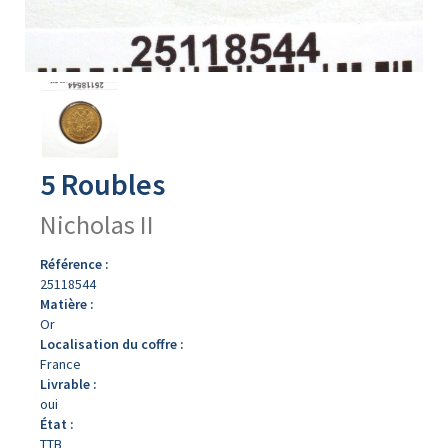
Avers
du
produit
5 Roubles
Nicholas II
Référence :
25118544
Matière :
Or
Localisation du coffre :
France
Livrable :
oui
État :
TTB