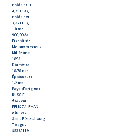
Poids brut :
4,30130 g
Poids net :
3,87117 g
Titre :
900,00‰
Fiscalité :
Métaux précieux
Millésime :
1898
Diamètre :
18.78 mm
Épaisseur :
1.2 mm
Pays d'origine :
RUSSIE
Graveur :
FELIX ZALEMAN
Atelier :
Saint-Pétersbourg
Tirage :
99385119