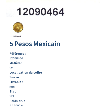
Avers
du
produit
5 Pesos Mexicain
Référence :
12090464
Matière :
Or
Localisation du coffre :
Suisse
Livrable :
non
État :
SPL
Poids brut :
4,17000 g