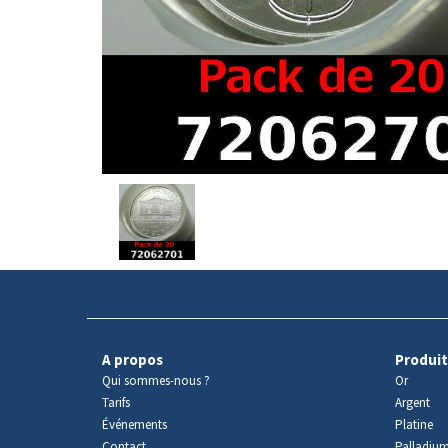
Avers
du
produit
A propos
Produit
Qui sommes-nous ?
Or
Tarifs
Argent
Événements
Platine
Contact
Palladiu