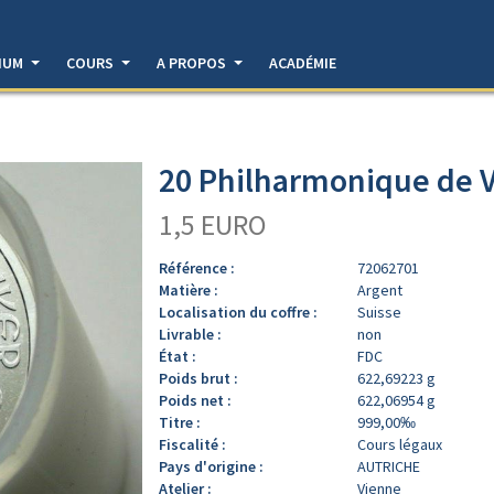
DIUM
COURS
A PROPOS
ACADÉMIE
20 Philharmonique de V
1,5 EURO
Référence :
72062701
Matière :
Argent
Localisation du coffre :
Suisse
Livrable :
non
État :
FDC
Poids brut :
622,69223 g
Poids net :
622,06954 g
Titre :
999,00‰
Fiscalité :
Cours légaux
Pays d'origine :
AUTRICHE
Atelier :
Vienne