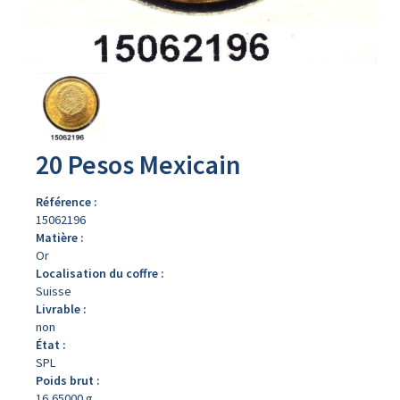
Avers
du
produit
20 Pesos Mexicain
Référence :
15062196
Matière :
Or
Localisation du coffre :
Suisse
Livrable :
non
État :
SPL
Poids brut :
16,65000 g