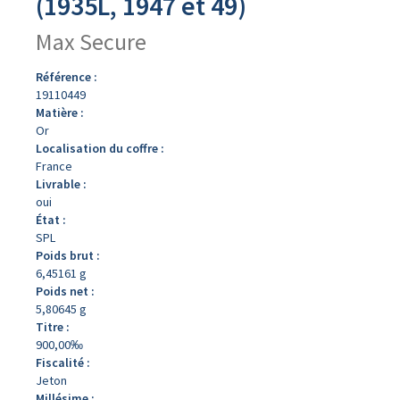
(1935L, 1947 et 49)
Max Secure
Référence :
19110449
Matière :
Or
Localisation du coffre :
France
Livrable :
oui
État :
SPL
Poids brut :
6,45161 g
Poids net :
5,80645 g
Titre :
900,00‰
Fiscalité :
Jeton
Millésime :