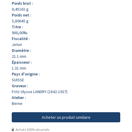
Poids brut :
6,45161 g
Poids net :
5,80645 g
Titre :
900,00‰
Fiscalité :
Jeton
Diamètre :
21.1 mm
Épaisseur :
1.31 mm
Pays d'origine :
SUISSE
Graveur :
Fritz Ulysse LANDRY (1842-1927)
Atelier :
Berne
Acheter un produit similaire
Achats 100% sécurisés